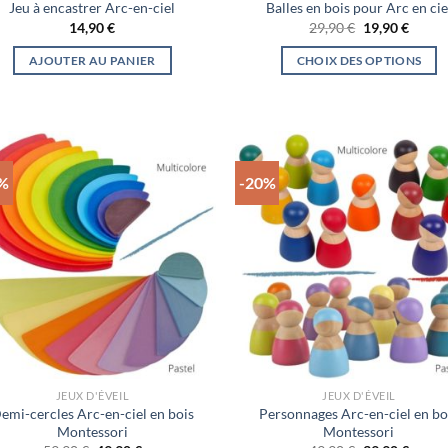
Jeu à encastrer Arc-en-ciel
Balles en bois pour Arc en cie
produit
Le
Le
14,90
€
29,90
€
19,90
€
prix
prix
initial
actuel
AJOUTER AU PANIER
CHOIX DES OPTIONS
était :
est :
29,90 €.
19,90 
Ce
produit
a
plusieurs
variations.
7%
-20%
Les
options
peuvent
être
choisies
sur
la
page
du
JEUX D'ÉVEIL
JEUX D'ÉVEIL
produit
emi-cercles Arc-en-ciel en bois
Personnages Arc-en-ciel en bo
Montessori
Montessori