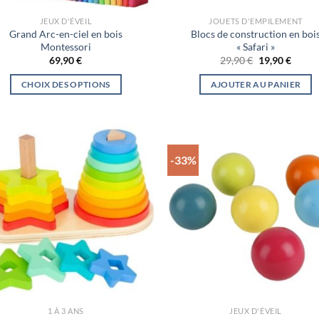
JEUX D'ÉVEIL
JOUETS D'EMPILEMENT
Grand Arc-en-ciel en bois
Blocs de construction en boi
Montessori
« Safari »
Le
Le
69,90
€
29,90
€
19,90
€
prix
prix
initial
actuel
CHOIX DES OPTIONS
AJOUTER AU PANIER
était :
est :
29,90 €.
19,90 
Ce
produit
a
plusieurs
-33%
variations.
Les
options
peuvent
être
choisies
sur
la
page
1 À 3 ANS
JEUX D'ÉVEIL
du