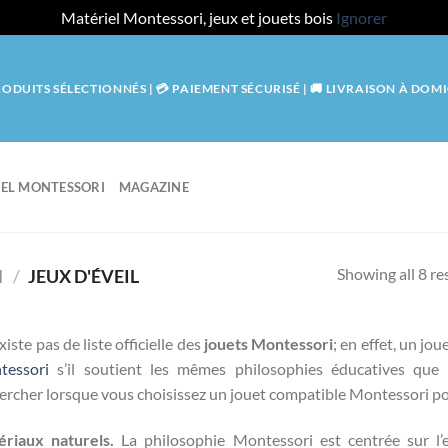
Matériel Montessori, jeux et jouets bois
Ignorer
RODUITS SÉLECTIONNÉS | 💳 PAIEMENT SÉCURISÉ | 🚚 LIVRAISON À DOMI
EL MONTESSORI
MAGAZINE
Showing all 8 re
I
/
JEUX D'ÉVEIL
existe pas de liste officielle des
jouets Montessori
; en effet, un j
tessori
s’il soutient les mêmes philosophies éducatives que l
ercher lorsque vous choisissez un jouet compatible Montessori po
riaux naturels.
La philosophie Montessori est centrée sur l’