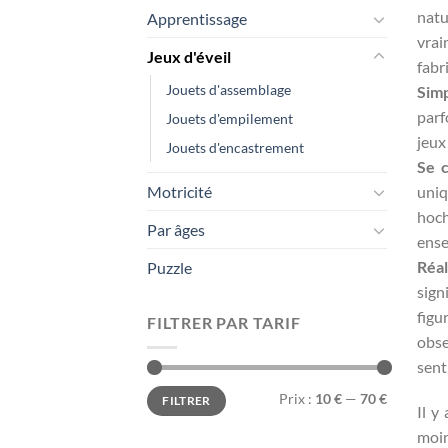
natu
Apprentissage
vrai
Jeux d'éveil
fabr
Jouets d'assemblage
Simp
parf
Jouets d'empilement
jeux
Jouets d'encastrement
Se 
uniq
Motricité
hoc
Par âges
ense
Réal
Puzzle
sign
figu
FILTRER PAR TARIF
obse
sent
Prix
Prix
Prix :
10 €
—
70 €
FILTRER
min
max
Il y
moin