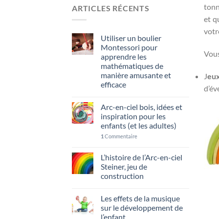
tonn
ARTICLES RÉCENTS
et q
votr
Utiliser un boulier
Montessori pour
Vous
apprendre les
mathématiques de
manière amusante et
J
eux
efficace
d’év
Arc-en-ciel bois, idées et
inspiration pour les
enfants (et les adultes)
1
Commentaire
L’histoire de l’Arc-en-ciel
Steiner, jeu de
construction
Les effets de la musique
sur le développement de
l’enfant