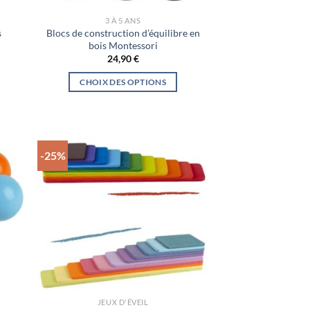
3 À 5 ANS
s
Blocs de construction d’équilibre en
bois Montessori
24,90
€
CHOIX DES OPTIONS
€.
Ce
produit
a
plusieurs
-25%
variations.
Les
options
peuvent
être
choisies
sur
la
page
JEUX D'ÉVEIL
du