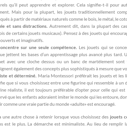
rels qu’il peut apprendre et explorer. Cela signifie-t-il pour a
ment. Mais pour la plupart, les jouets traditionnellement co
iqués à partir de matériaux naturels comme le bois, le métal, le cot
le et sans distractions.
Autrement dit, dans la plupart des cas 
ois de certains jouets musicaux). Pensez à des jouets qui encoura
 ouverts et imaginatifs.
concentre sur une seule compétence.
Les jouets qui se conc
ue jettent les bases d’un apprentissage plus avancé plus tard.
het avec une cloche dessus ou un banc de martèlement sont 
ignent également des concepts plus sophistiqués à mesure que vot
iste et déterminé.
Maria Montessori préférait les jouets et les li
ifie que si vous choisissez entre une figurine qui ressemble à un
rine réaliste, il est toujours préférable d’opter pour celle qui e
rvé que les enfants adoraient imiter le monde qui les entoure, donc
ir comme une vraie partie du monde «adulte» est encouragé.
 a une autre chose à retenir lorsque vous choisissez des
jouets 
s est le plus. La démarche est minimaliste. Au lieu de remplir l