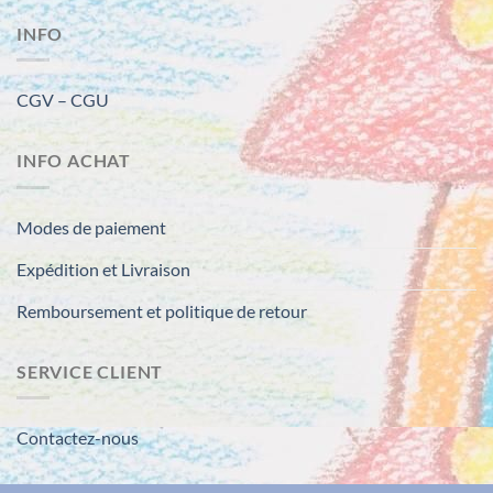
variations.
INFO
Les
options
peuvent
CGV – CGU
être
choisies
sur
INFO ACHAT
la
page
du
Modes de paiement
produit
Expédition et Livraison
Remboursement et politique de retour
SERVICE CLIENT
Contactez-nous