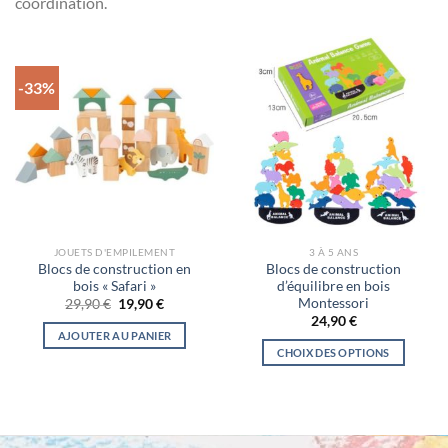
coordination.
-33%
JOUETS D'EMPILEMENT
3 À 5 ANS
Blocs de construction en
Blocs de construction
bois « Safari »
d’équilibre en bois
Montessori
Le
Le
29,90
€
19,90
€
prix
prix
24,90
€
initial
actuel
AJOUTER AU PANIER
était :
est :
CHOIX DES OPTIONS
29,90 €.
19,90 €.
Ce
produit
a
plusieurs