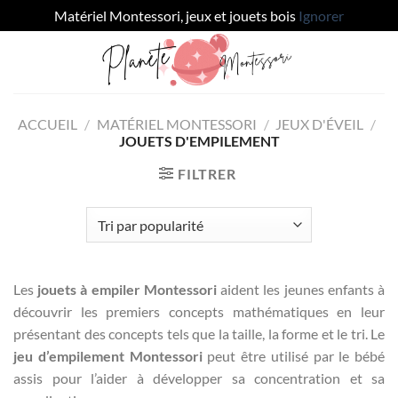
Matériel Montessori, jeux et jouets bois
Ignorer
Passer
au
contenu
ACCUEIL
/
MATÉRIEL MONTESSORI
/
JEUX D'ÉVEIL
/
JOUETS D'EMPILEMENT
FILTRER
Les
jouets à empiler Montessori
aident les jeunes enfants à
découvrir les premiers concepts mathématiques en leur
présentant des concepts tels que la taille, la forme et le tri. Le
jeu d’empilement Montessori
peut être utilisé par le bébé
assis pour l’aider à développer sa concentration et sa