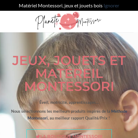
Matériel Montessori, jeux et jouets bois
Ignorer
JEUX, JOUETS ET
MATÉREIL
MONTESSORI
Éveil, motricité, apprentissages…
Nous sélectionnons les meilleurs produits inspirés de la
Méthode
Montessori
, au meilleur rapport Qualité/Prix !
LA BOUTIQUE MONTESSORI