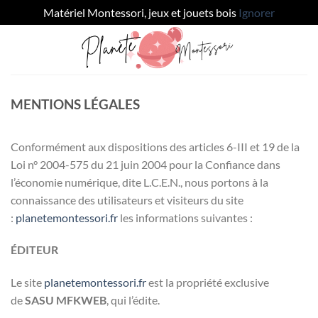
Matériel Montessori, jeux et jouets bois
Ignorer
Passer
au
contenu
MENTIONS LÉGALES
Conformément aux dispositions des articles 6-III et 19 de la
Loi n° 2004-575 du 21 juin 2004 pour la Confiance dans
l’économie numérique, dite L.C.E.N., nous portons à la
connaissance des utilisateurs et visiteurs du site
:
planetemontessori.fr
les informations suivantes :
ÉDITEUR
Le site
planetemontessori.fr
est la propriété exclusive
de
SASU
MFKWEB
, qui l’édite.