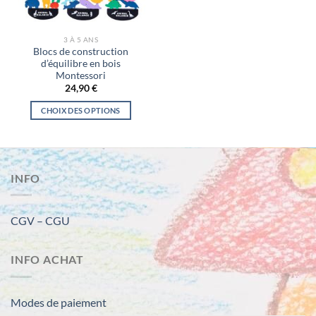
3 À 5 ANS
Blocs de construction
d’équilibre en bois
Montessori
24,90
€
CHOIX DES OPTIONS
Ce
produit
a
plusieurs
INFO
variations.
Les
options
CGV – CGU
peuvent
être
INFO ACHAT
choisies
sur
la
Modes de paiement
page