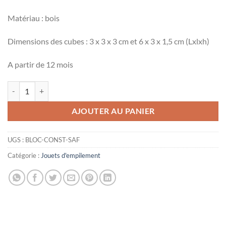
initial
actuel
était :
est :
Matériau : bois
29,90 €.
19,90 €.
Dimensions des cubes : 3 x 3 x 3 cm et 6 x 3 x 1,5 cm (Lxlxh)
A partir de 12 mois
quantité de Blocs de construction en bois "Safari"
Alternative:
AJOUTER AU PANIER
UGS :
BLOC-CONST-SAF
Catégorie :
Jouets d'empilement