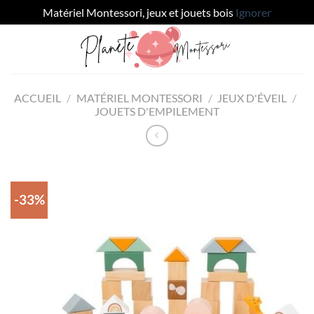
Matériel Montessori, jeux et jouets bois
Ignorer
Passer
au
contenu
ACCUEIL
/
MATÉRIEL MONTESSORI
/
JEUX D'ÉVEIL
/
JOUETS D'EMPILEMENT
-33%