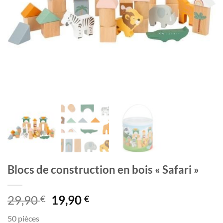
Blocs de construction en bois « Safari »
Le
Le
29,90
19,90
€
€
prix
prix
50 pièces