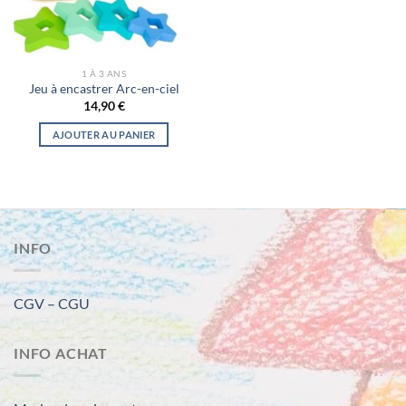
1 À 3 ANS
Jeu à encastrer Arc-en-ciel
14,90
€
AJOUTER AU PANIER
INFO
CGV – CGU
INFO ACHAT